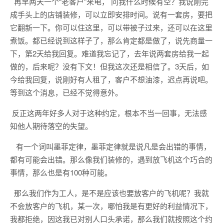
再早两天一个“老客户”来电， 问我什么时候有空？我说刚完
成手头上的店铺装修，可以立即安排时间。说有一套房，要把
它翻新一下。你可以住这里，可以带被子过来，还可以在这里
煮饭。都已经说到这样子了，那么肯定都是做了，说先商量一
下，第2天给我回复。难道我忘记了，去年说两套房给我一起
做的，后来呢？没有下文！但我这次还是相信了。3天后，如
今给我回复，说刚好有人租了，客户不想油漆，迟点再说吧。
等到这个消息，已经不觉得意外。
反正这两年好多人对于这种约定，根本不当一回事，无法感
知他人期待落空的失望。
有一个词叫墨菲定律，墨菲定律就是说凡是会出错的事情，
都有可能会出错。那么像我们装修的，遇到放飞机这个巧合的
事情，那么也是有100种可能。
那么我们作为工人，是不是应该也要放客户的飞机呢？我就
不会放客户的飞机，某一次，哪怕我是有更好的利益情况下，
我都拒绝，因这我已对别人口头承诺，那么我们就按照这个约