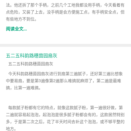
法。他还拆了那个手柄，之前几个工地我都没用手柄，今天看着有
点危险，又装了上去，没手柄是会方便施工点，有手柄安全点，但
有些地方不到位。
阅读全文...
五二五科韵路穗茵园扇灰
五二五科韵路穗茵园扇灰
今天科韵路穗茵园扇灰进行到扇第三遍腻子，还好第三遍比想象
中要易扇，要是第3遍像第2遍那么难搞就麻烦了，第二遍是最难
搞，比第一遍难搞。
每款腻子粉都有它的特点，就像这款腻子粉，第一遍很好做，第
二遍就容易起泡泡，起泡泡是很多腻子粉都会有的，这款居然特别
多，于是第二次之后，花了半天时间去补这个泡泡，或不够平整的
地方。