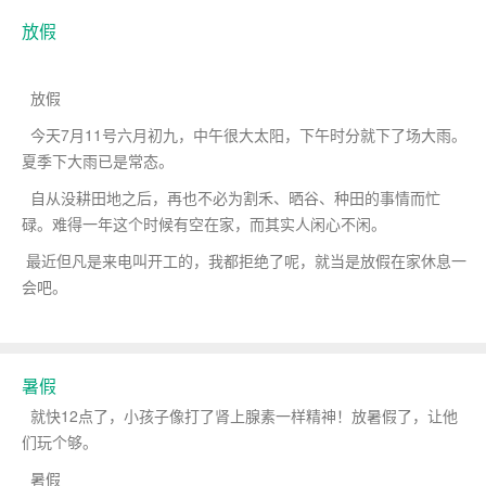
放假
放假
今天7月11号六月初九，中午很大太阳，下午时分就下了场大雨。
夏季下大雨已是常态。
自从没耕田地之后，再也不必为割禾、晒谷、种田的事情而忙
碌。难得一年这个时候有空在家，而其实人闲心不闲。
最近但凡是来电叫开工的，我都拒绝了呢，就当是放假在家休息一
会吧。
暑假
就快12点了，小孩子像打了肾上腺素一样精神！放暑假了，让他
们玩个够。
暑假