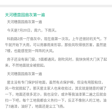
天河穗茵园扇灰第一遍
天河穗茵园扇灰第一遍
今天是7月20日，周六，下雨天。
科韵路2房一厅扇灰中，现在扇第一次灰。上午还很好的天气，下
午就开始下大雨，可以用暴雨来形容，那些风吹得很厉害，虽然是
7楼，也能感觉到一阵阵的大风。
房子还没有装门窗，3面都通风，刚吹风时，我快快将大门关了起
来，不然地面就全被掀起。
天河穗茵园扇灰第一遍
屋主没有专门保护好地面，虽然有点保护棉，但没有用胶粘住，
风一吹就掀起了。那天屋主家人也来收拾过，其实就是随意的铺了
一下，地面还很多泥沙，我也没空，或许等我油漆第二遍之后就会
扫一下吧，每个工地我都会义务扫一下，反正不像别人的工地，油
了3遍漆，油好了，地面还是尘工飞扬。