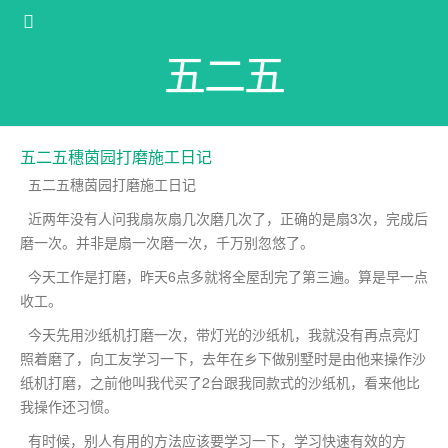
五二五
五二五穗茵园打磨施工日记
五二五穗茵园打磨施工日记
近两年没有人问我扇灰扇几次磨几次了，正确的是扇3次，完成后
磨一次。并非是扇一次磨一次，千万别忽悠了。
今天工作是打磨，昨天6点多就将全屋刮完了第三遍。算是早一点
收工。
今天先用沙纸机打磨一次，带灯光的沙纸机，我就没有再点亮灯
照着磨了，向工友学习一下，去年在乡下做别墅时是由他来操作沙
纸机打磨，之前他叫我代买了2台跟我同款式的沙纸机，看来他比
我操作还习惯。
有时候，别人有用的方法应该要学习一下，学习快速有效的方