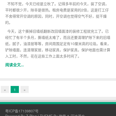
不知不觉，今天已经是立秋了。记得多年前的今天，装了空调，
平时都很少开，除非是很热。租房电费是家用的2倍，这是打工仔
不舍得常开空调的原因，同时，开空调也觉得空气不好，挺干燥
的。
今天，这个撕掉旧墙纸翻新改回墙面漆的装修工程就完工了。已
经忙了有半个多月，撕墙纸太难了，而且还要清理铲除下来的旧墙
纸，腻子，油漆层等等，房间周围足足有10厘米高的垃圾。看来，
铲除墙面，连清理家居，移动家具，保护家具，保护地面也需计算
入工时，不然，花在这些工作上面太多时间了。
阅读全文...
«
1
»
粤ICP备17139807号