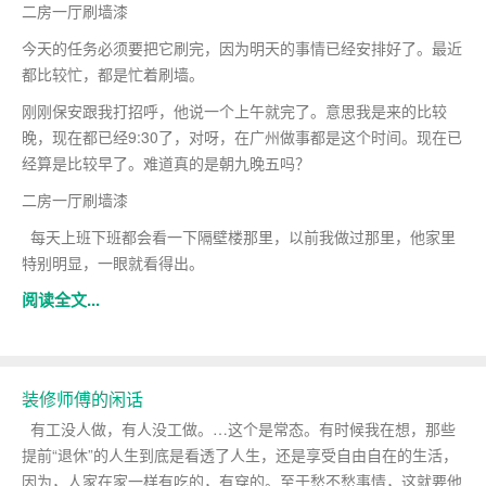
二房一厅刷墙漆
今天的任务必须要把它刷完，因为明天的事情已经安排好了。最近
都比较忙，都是忙着刷墙。
刚刚保安跟我打招呼，他说一个上午就完了。意思我是来的比较
晚，现在都已经9:30了，对呀，在广州做事都是这个时间。现在已
经算是比较早了。难道真的是朝九晚五吗？
二房一厅刷墙漆
每天上班下班都会看一下隔壁楼那里，以前我做过那里，他家里
特别明显，一眼就看得出。
阅读全文...
装修师傅的闲话
有工没人做，有人没工做。…这个是常态。有时候我在想，那些
提前“退休”的人生到底是看透了人生，还是享受自由自在的生活，
因为，人家在家一样有吃的，有穿的。至于愁不愁事情，这就要他