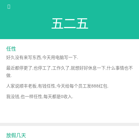
五二五
任性
好久没有来写东西,今天用电脑写一下.
最近都停更了,也停工了,工作久了,就想好好休息一下,什么事情也不
做.
人家说顺丰老板,有钱任性,今天给每个员工发888红包.
我没钱,也一样任性,每天都是0收入.
放假几天