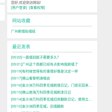
您好,欢迎到访网站!
[用户登录]
[查看权限]
网站收藏
广州刷墙贴墙纸
最近发表
[05/22]
一面墙刮腻子需要多久？
[05/21]
广州这个雨都已经有点影响我刷墙了
[05/19]
有时候觉得有的事情好像是注定一样
[05/17]
佛山看黎明演唱会
[05/16]
金沙洲万科四季花城刷墙日记，门锁买回来了，不合适
[05/15]
佛山南海万科四季花城刷漆日记
[05/14]
金沙洲万科四季花城旧房翻新日记，使用立邦漆
[05/12]
金沙洲四季花城，旧墙翻新