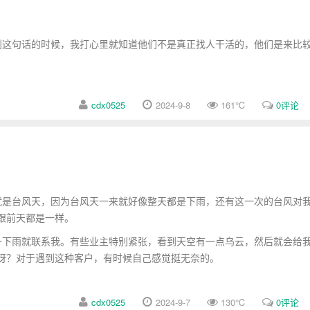
这句话的时候，我打心里就知道他们不是真正找人干活的，他们是来比
cdx0525
2024-9-8
161
℃
0评论
是台风天，因为台风天一来就好像整天都是下雨，还有这一次的台风对
跟前天都是一样。
下雨就联系我。有些业主特别紧张，看到天空有一点乌云，然后就会给
呀？对于遇到这种客户，有时候自己感觉挺无奈的。
cdx0525
2024-9-7
130
℃
0评论