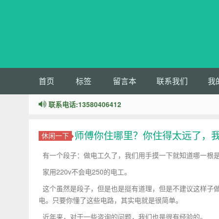
首页
标签
留言本
联系我们
我
联系电话:13580406412
师傅你住哪里？你住得太远了，
休闲一下
有一个段子：做电工久了，我们用手摸一下就知道哪一根
家用220v不会电250的电工。
这个虽然是段子，但是也是挺有道理，但是不建议这样子做
电。只要你懂了这些电路，其实电就是很简单。
近年来，对于一些咨询的问题，我们也是很有经验的。