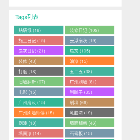
Tags列表
贴墙纸
(18)
装修日记
(109)
施工日记
(15)
云浮扇灰
(19)
扇灰日记
(21)
扇灰
(105)
装修
(43)
油漆
(15)
打磨
(18)
五二五
(38)
旧墙翻新
(67)
广州刷墙
(81)
电影
(15)
刮腻子
(33)
广州扇灰
(15)
刷墙
(66)
广州刷墙师傅
(15)
乳胶漆
(19)
刷漆
(18)
墙面翻新
(46)
墙面漆
(14)
石膏板
(15)