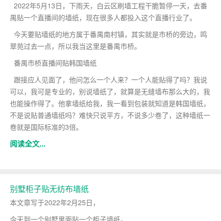
2022年5月13日，下雨天，白云区刷墙工程干脆暂停一天，去番
禺贴一个直播间的墙纸，现在很多人都投入这个直播行业了。
今天要贴墙纸的地方属于番禺南村镇，其实就是市桥的旁边，鸣
翠苑过去一点，所以我当这里是番禺市桥。
番禺市桥直播间贴韩国墙纸
跟接应人见面了，他问怎么一个人来？一个人能贴得了吗？我说
可以，我可是专业的，别说墙纸了，就算是无缝墙布那么大的，我
也能操作得了。他拿墙纸给我，我一看到包装就知道是韩国墙纸，
不是说贴普通墙纸吗？难快只说平方，不说多少卷了，这种墙纸一
卷就是国际标准的3倍。
阅读全文...
​别墅柜子贴无纺布墙纸
本文章写于2022年2月25日，
今天到一个别墅里面贴一个柜子墙纸。