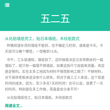
五二五
从化贴墙纸完工，贴日本墙纸，木纹纸款式
昨晚知道补货的墙纸不能到，也不确定几时到，或者是今天。今
天就可以睡个懒觉，一觉睡到12点。
中午，工头就通知，墙纸到了，这时候我决定过去将剩余的一幅
墙贴了，就只有一幅墙不够墙纸，如果这些尺寸由我来测量，肯定
是足够的。实在太多工地因为材料不够而影响工期了！不够材料，
对于装修老板来说没有什么损失，但对于施工工人来说，这个就是
时间的成本，因为，至少多花1天的时间！也可以说，浪费了一天
的时间，特别是在多工作做，简直是会分身不开！
从化贴墙纸完工，贴日本墙纸，木纹纸款式
阅读全文...